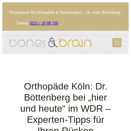
Privatpraxis für Orthopädie & Sportmedizin – Dr. med. Böttenberg
Telefon
0221 / 16 88 330
Termin vereinbaren
Orthopäde Köln: Dr.
Böttenberg bei „hier
und heute“ im WDR –
Experten-Tipps für
Ihren Rücken